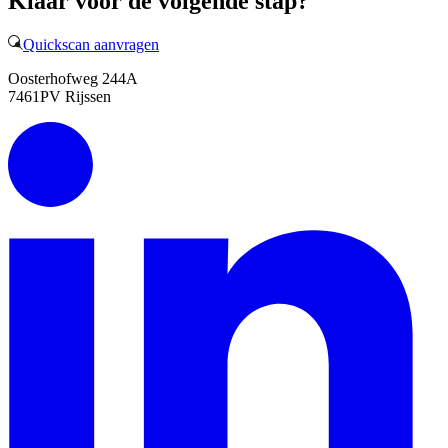
Klaar voor de volgende stap?
Quickscan aanvragen
Oosterhofweg 244A
7461PV
Rijssen